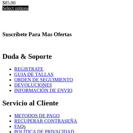
may
$
85.00
be
This
Select options
chosen
product
on
has
the
multiple
product
variants.
page
Suscríbete Para Mas Ofertas
The
options
may
be
Duda & Soporte
chosen
on
the
REGISTRATE
product
GUIA DE TALLAS
page
ORDEN DE SEGUIMIENTO
DEVOLUCIONES
INFORMACIÓN DE ENVIO
Servicio al Cliente
METODOS DE PAGO
RECUPERAR CONTRASEÑA
FAQs
POLÍTICA DE PRIVACIDAD