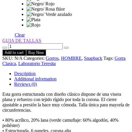
Clear
GUIA DE TALLAS
Quantity
Add to cart
Buy Now
SKU:
N/A
Categories:
Gorros
,
HOMBRE
,
Snapback
Tags:
Gorra
Clasica
,
Laboratorio Teresita
Description
Additional information
Reviews (0)
Esta gorra estructurada con diseño clásico dispone de una visera
plana y refuerzo con tejido rígido por toda la corona. El cierre
ajustable a presión la hace muy cómoda. Talla única para mayoría de
circunferencias.
• 80% acrílico, 20% lana (verde camuflaje: 60% algodón, 40%
poliéster)
• Estructurada, 6 paneles, corona alta