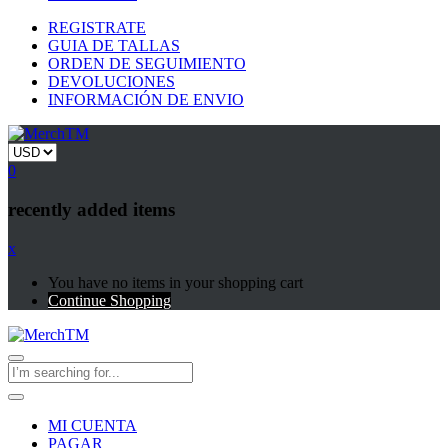
REGISTRATE
GUIA DE TALLAS
ORDEN DE SEGUIMIENTO
DEVOLUCIONES
INFORMACIÓN DE ENVIO
0
recently added items
x
You have no items in your shopping cart
Continue Shopping
MI CUENTA
PAGAR