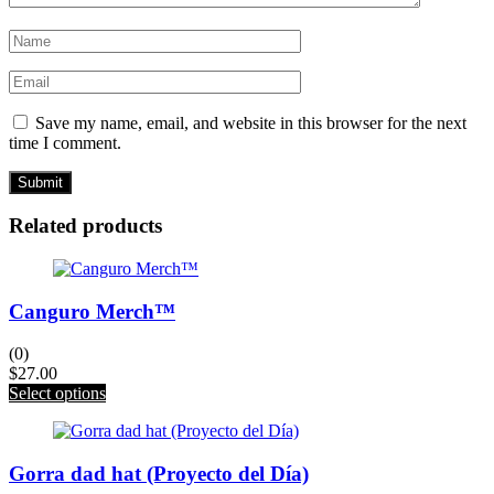
Save my name, email, and website in this browser for the next
time I comment.
Related products
Canguro Merch™
(0)
$
27.00
This
Select options
product
has
multiple
Gorra dad hat (Proyecto del Día)
variants.
The