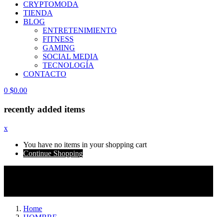
CRYPTOMODA
TIENDA
BLOG
ENTRETENIMIENTO
FITNESS
GAMING
SOCIAL MEDIA
TECNOLOGÍA
CONTACTO
0
$
0.00
recently added items
x
You have no items in your shopping cart
Continue Shopping
ATENCIÓN INTERNACIONAL
| Algunos
envíos pueden estar sujetos a aranceles e impuestos
locales no incluidos.
Home