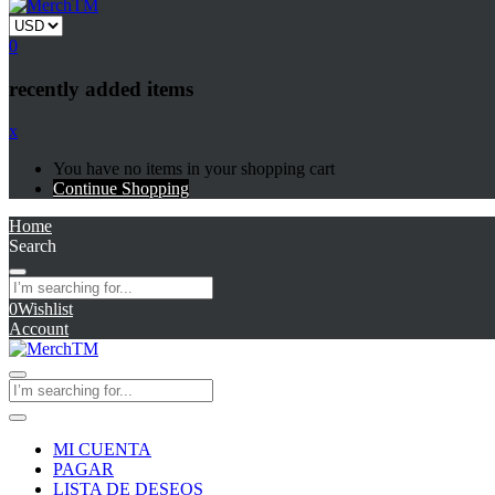
0
recently added items
x
You have no items in your shopping cart
Continue Shopping
Home
Search
0
Wishlist
Account
MI CUENTA
PAGAR
LISTA DE DESEOS