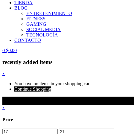
TIENDA
BLOG
ENTRETENIMIENTO
FITNESS
GAMING
SOCIAL MEDIA
TECNOLOGÍA
CONTACTO
0
$
0.00
recently added items
x
You have no items in your shopping cart
Continue Shopping
x
Price