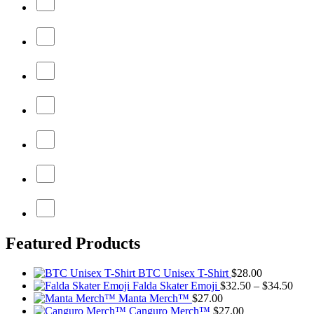
Featured Products
BTC Unisex T-Shirt
$
28.00
Pric
Falda Skater Emoji
$
32.50
–
$
34.50
rang
Manta Merch™
$
27.00
$32.
Canguro Merch™
$
27.00