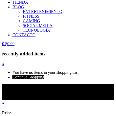
TIENDA
BLOG
ENTRETENIMIENTO
FITNESS
GAMING
SOCIAL MEDIA
TECNOLOGÍA
CONTACTO
0
$
0.00
recently added items
x
You have no items in your shopping cart
Continue Shopping
ATENCIÓN INTERNACIONAL
| Algunos
envíos pueden estar sujetos a aranceles e impuestos
locales no incluidos.
x
Price