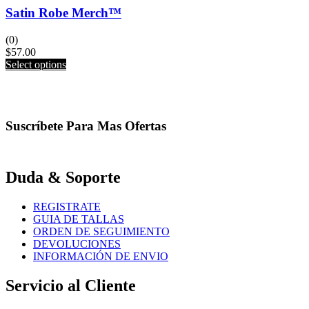
Satin Robe Merch™️
(0)
$
57.00
This
Select options
product
has
multiple
variants.
Suscríbete Para Mas Ofertas
The
options
may
be
Duda & Soporte
chosen
on
the
REGISTRATE
product
GUIA DE TALLAS
page
ORDEN DE SEGUIMIENTO
DEVOLUCIONES
INFORMACIÓN DE ENVIO
Servicio al Cliente