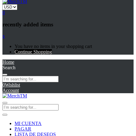
0
recently added items
x
You have no items in your shopping cart
Continue Shopping
Home
Search
0
Wishlist
Account
MI CUENTA
PAGAR
LISTA DE DESEOS