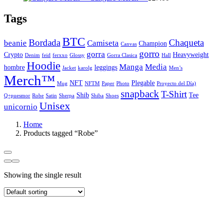
thro
$34.
Tags
BTC
Bordada
Chaqueta
beanie
Camiseta
Champion
Canvas
gorro
gorra
Crypto
Heavyweight
Denim
feid
ferxxo
Glossy
Gorra Clasica
Hall
Hoodie
Manga
Media
hombre
leggings
Jacket
karolg
Men’s
Merch™
NFT
Plegable
Mug
NFTM
Paper
Photo
Proyecto del Día)
snapback
T-Shirt
Shib
Tee
Q+puesmor
Robe
Satin
Sherpa
Shiba
Shoes
Unisex
unicornio
Home
Products tagged “Robe”
Showing the single result