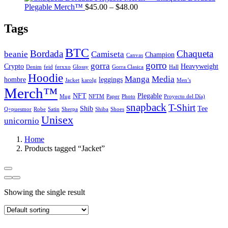
Price
$32.
Plegable Merch™
$
45.00
–
$
48.00
range:
thro
$45.00
$34.
Tags
through
$48.00
BTC
Bordada
Chaqueta
beanie
Camiseta
Champion
Canvas
gorro
gorra
Crypto
Heavyweight
Denim
feid
ferxxo
Glossy
Gorra Clasica
Hall
Hoodie
Manga
Media
hombre
leggings
Jacket
karolg
Men’s
Merch™
NFT
Plegable
Mug
NFTM
Paper
Photo
Proyecto del Día)
snapback
T-Shirt
Shib
Tee
Q+puesmor
Robe
Satin
Sherpa
Shiba
Shoes
Unisex
unicornio
Home
Products tagged “Jacket”
Showing the single result