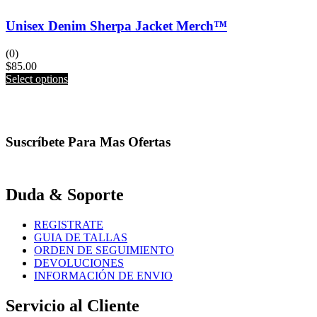
Unisex Denim Sherpa Jacket Merch™️
(0)
$
85.00
This
Select options
product
has
multiple
variants.
Suscríbete Para Mas Ofertas
The
options
may
be
Duda & Soporte
chosen
on
the
REGISTRATE
product
GUIA DE TALLAS
page
ORDEN DE SEGUIMIENTO
DEVOLUCIONES
INFORMACIÓN DE ENVIO
Servicio al Cliente