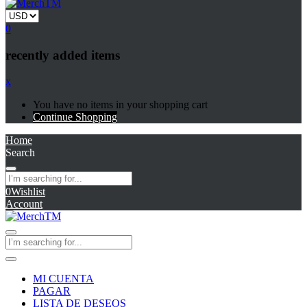
0
recently added items
x
You have no items in your shopping cart
Continue Shopping
Home
Search
0
Wishlist
Account
MI CUENTA
PAGAR
LISTA DE DESEOS