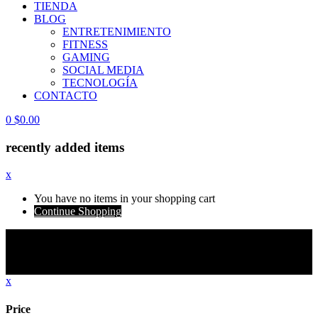
TIENDA
BLOG
ENTRETENIMIENTO
FITNESS
GAMING
SOCIAL MEDIA
TECNOLOGÍA
CONTACTO
0
$
0.00
recently added items
x
You have no items in your shopping cart
Continue Shopping
ATENCIÓN INTERNACIONAL
| Algunos
envíos pueden estar sujetos a aranceles e impuestos
locales no incluidos.
x
Price